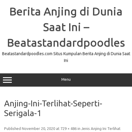
Skip
to
Berita Anjing di Dunia
content
Saat Ini –
Beatastandardpoodles
Beatastandardpoodles.com Situs Kumpulan Berita Anjing di Dunia Saat
Ini
Menu
Anjing-Ini-Terlihat-Seperti-
Serigala-1
Published
November 20, 2020
at
729 × 486
in
Jenis Anjing Ini Terlihat