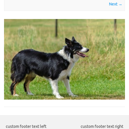
Next →
custom footer text left
custom footer text right