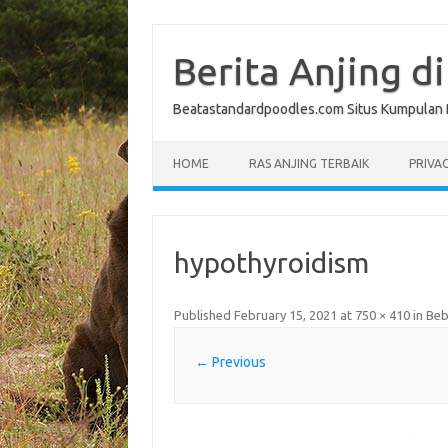
Skip
to
content
Berita Anjing d
Beatastandardpoodles.com Situs Kumpulan Ber
HOME
RAS ANJING TERBAIK
PRIVAC
hypothyroidism
Published
February 15, 2021
at
750 × 410
in
Beb
← Previous